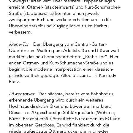
Viewegs Garten wird über mehrere Treppenanlagen
erreicht. Ottmer- (stadteinwärts) und Kurt-Schumacher-
Straße (stadtauswärts) könnten einen jeweils
zweispurigen Richtungsverkehr erhalten um so die
Überwindbarkeit und Zugänglichkeit zum Park zu
verbessern.
Krahe-Tor
Den Übergang vom Central-Garten-
Quartier zum Wallring um Adolfstraße und Löwenwall
markiert das neu herausgearbeitete „Krahe-Tor“. Hier
enden Ottmer- und Kurt-Schumacher-Straße und es
beginnt die moderne Interpretation einer klassisch-
gründerzeitlich geprägte Allee bis zum J.-F. Kennedy
Platz.
Löwentower
Der nächste, bereits vom Bahnhof zu
erkennende Übergang wird durch ein weiteres
Hochhaus direkt an Oker und Löwenwall markiert.
Dieses ca. 20 geschossige Solitärgebäude (Wohnen,
Büros, Praxen) erhält öffentliche Nutzungen im EG und
im obersten Geschoss. Es wird flankiert durch die
wieder aufgebaute Ottmerbrücke, die in direkter